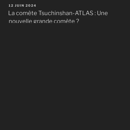
PUBLIÉ
12 JUIN 2024
réseaux
LE
La comète Tsuchinshan-ATLAS : Une
sociaux
nouvelle grande comète ?
et
les
La comète Tsuchinshan-ATLAS (nom complet –
GAFAM »
C/2023 Tsuchinshan-ATLAS) est un objet provenant
du nuage de Oort, découvert le 9 janvier 2023 par
l’Observatoire de Tsuchinshan (Montagne Pourpre),
situé sur la montagne éponyme près de Nanjing en
République populaire de Chine. Le 22 février 2023, elle
a été indépendamment découverte par le télescope
sud-africain du système …
de
Continuer la lecture
« La
comète
PUBLIÉ
28 OCTOBRE 2023
Tsuchinshan-
LE
Gratuité, réseaux sociaux et dernières
ATLAS