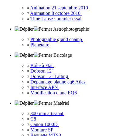
¤
Animation 21 septembre 2010
¤
Animation 8 octobre 2010
¤
Time Lapse : premier essai
Astrophotographie
¤
Photographie grand champ
¤
Planètaire
Bricolage
¤
Boîte à Flat
¤
Dobson 12"
¤
Dobson 12" Lifting
¤
Dépannage platine eq6 Atlas
¤
Interface APN
¤
Modification d'une EQ6
Matériel
¤
300 mm artisanal
¤
C8
¤
Canon 1000D
¤
Monture SP
¤
Raquette MTS3