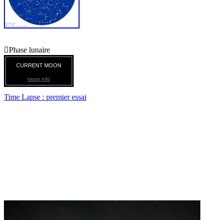

Phase lunaire
CURRENT MOON
moon info
Time Lapse : premier essai
Time Lapse ciel nocturne
Premiers essais d'animation type "TimeLapse".
Réalisation au 300d, réglages 1600 iso, poses de 20s au 50-200
mm, 50 au 1.8.
Montage avec BDSizer pour la taille et la compression, Xeview
conversion GIF et Unfree montage GIF animé. ( Uniquement des
logiciels libres )