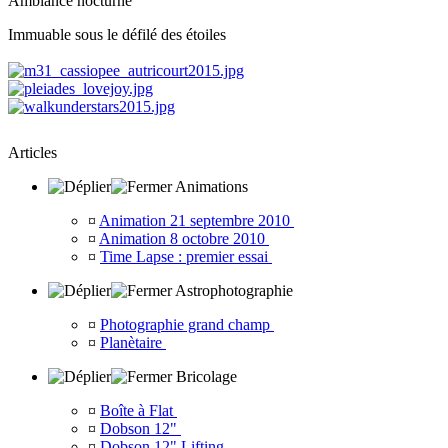
Ambiance nocturne
Immuable sous le défilé des étoiles
Articles
Animations
¤
Animation 21 septembre 2010
¤
Animation 8 octobre 2010
¤
Time Lapse : premier essai
Astrophotographie
¤
Photographie grand champ
¤
Planètaire
Bricolage
¤
Boîte à Flat
¤
Dobson 12"
¤
Dobson 12" Lifting