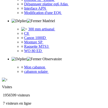
¤
Dépannage platine eq6 Atlas
¤
Interface APN
¤
Modification d'une EQ6
Matériel
300 mm artisanal
¤
C8
¤
Canon 1000D
¤
Monture SP
¤
Raquette MTS3
¤
WO 80 ED
Observatoire
¤
Mon cabanon
¤
cabanon solaire
Visites
1956599 visiteurs
7 visiteurs en ligne