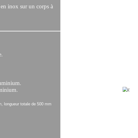
 en inox sur un corps à
e.
.
inium.
nium.
, longueur totale de 500 mm