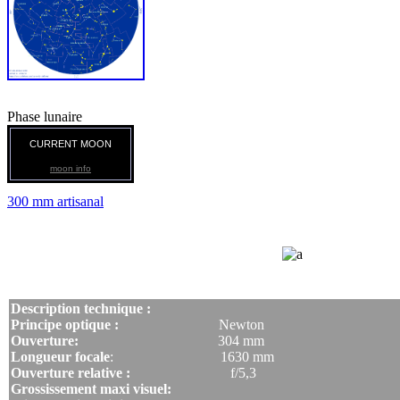
Phase lunaire
CURRENT MOON
moon info
300 mm artisanal
Description technique :
Principe optique :
Newton
Ouverture:
304 mm
Longueur focale
: 1630 mm
Ouverture relative :
f/5,3
Grossissement maxi visuel: