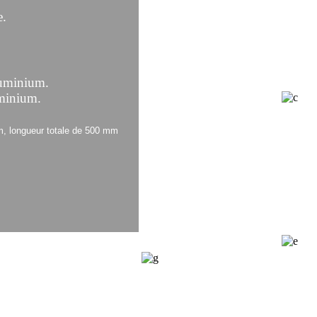
e.
.
inium.
nium.
, longueur totale de 500 mm