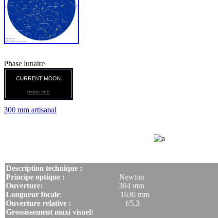
Phase lunaire
CURRENT MOON
moon info
300 mm artisanal
Description technique :
Principe optique :
Newton
Ouverture:
304 mm
Longueur focale
: 1630 mm
Ouverture relative :
f/5,3
Grossissement maxi visuel: