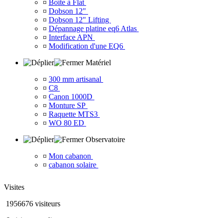
¤
Boîte à Flat
¤
Dobson 12"
¤
Dobson 12" Lifting
¤
Dépannage platine eq6 Atlas
¤
Interface APN
¤
Modification d'une EQ6
Matériel
¤
300 mm artisanal
¤
C8
¤
Canon 1000D
¤
Monture SP
¤
Raquette MTS3
¤
WO 80 ED
Observatoire
¤
Mon cabanon
¤
cabanon solaire
Visites
1956676 visiteurs