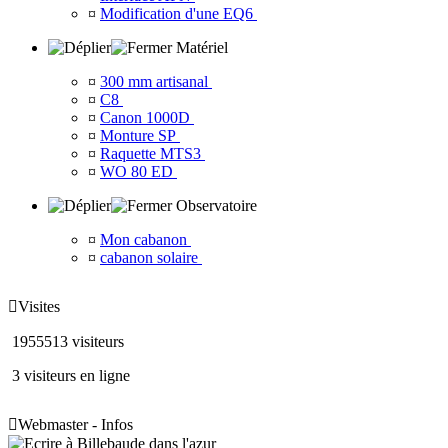
¤
Modification d'une EQ6
Matériel
¤
300 mm artisanal
¤
C8
¤
Canon 1000D
¤
Monture SP
¤
Raquette MTS3
¤
WO 80 ED
Observatoire
¤
Mon cabanon
¤
cabanon solaire

Visites
1955513 visiteurs
3 visiteurs en ligne

Webmaster - Infos