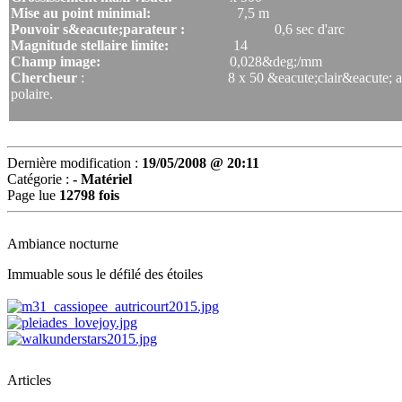
Mise au point minimal:
7,5 m
Pouvoir s&eacute;parateur :
0,6 sec d'arc
Magnitude stellaire limite:
14
Champ image:
0,028&deg;/mm
Chercheur
: 8 x 50 &eacute;clair&eacute; avec renvo
polaire.
Dernière modification :
19/05/2008 @ 20:11
Catégorie :
- Matériel
Page lue
12798 fois
Ambiance nocturne
Immuable sous le défilé des étoiles
Articles