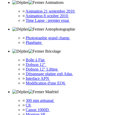
Animations
¤
Animation 21 septembre 2010
¤
Animation 8 octobre 2010
¤
Time Lapse : premier essai
Astrophotographie
¤
Photographie grand champ
¤
Planètaire
Bricolage
¤
Boîte à Flat
¤
Dobson 12"
¤
Dobson 12" Lifting
¤
Dépannage platine eq6 Atlas
¤
Interface APN
¤
Modification d'une EQ6
Matériel
¤
300 mm artisanal
¤
C8
¤
Canon 1000D
¤
Monture SP