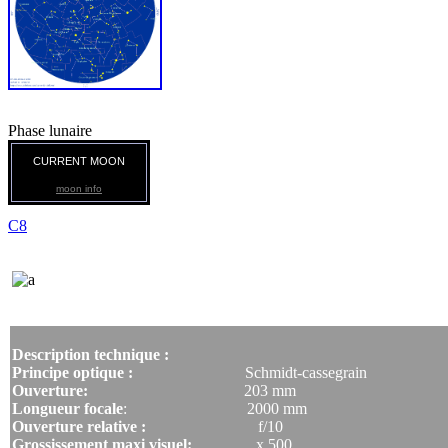
Phase lunaire
CURRENT MOON
moon info
C8
Super C8 plus
Description technique :
Principe optique :
Schmidt-cassegrain
Ouverture:
203 mm
Longueur focale
: 2000 mm
Ouverture relative :
f/10
Grossissement maxi visuel:
x 500