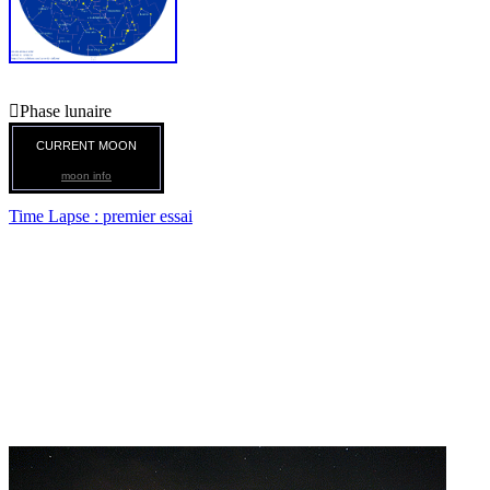

Phase lunaire
CURRENT MOON
moon info
Time Lapse : premier essai
Time Lapse ciel nocturne
Premiers essais d'animation type "TimeLapse".
Réalisation au 300d, réglages 1600 iso, poses de 20s au 50-200
mm, 50 au 1.8.
Montage avec BDSizer pour la taille et la compression, Xeview
conversion GIF et Unfree montage GIF animé. ( Uniquement des
logiciels libres )